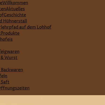
re
Willkommen
ten
Aktuelles
of
Geschichte
nd Hühnerstall
lehrpfad auf dem Lohhof
t
Produkte
hofeis
 Teigwaren
h & Wurst
 Backwaren
feln
 Saft
ffnungszeiten