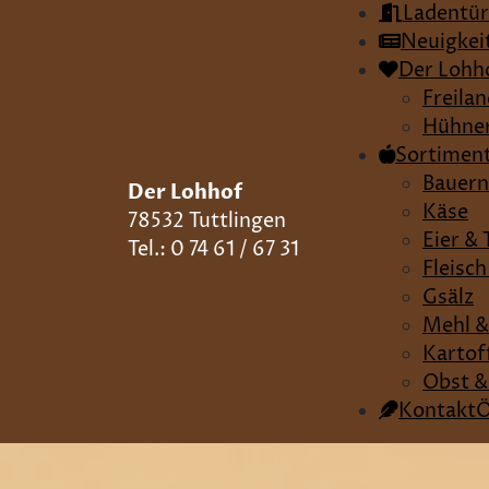
Ladentü
Neuigkei
Der Lohh
Freila
Hühner
Sortimen
Bauern
Der Lohhof
Käse
78532 Tuttlingen
Eier &
Tel.: 0 74 61 / 67 31
Fleisc
Gsälz
Mehl &
Kartof
Obst &
Kontakt
Ö