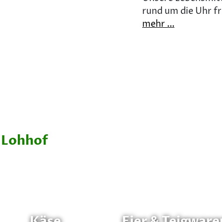
rund um die Uhr f
mehr ...
 Lohhof
Käse
Eier & Teigware